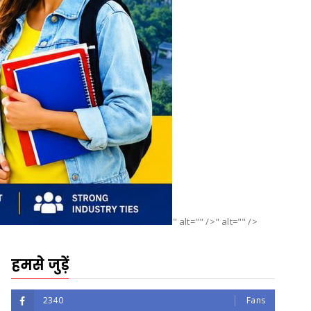
" alt="" />" alt="" />
हमसे जुड़ें
2340
Fans