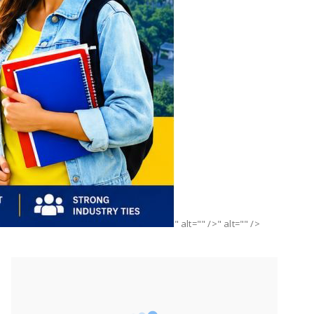
" alt="" />" alt="" />
हमसे जुड़ें
2340
Fans