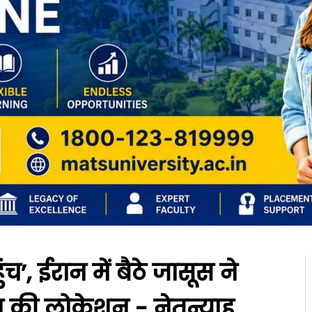
च’, ईरान में बैठे जासूस ने
 की लोकेशन - नेतन्याहू