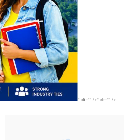
" alt="" />" alt="" />
हमसे जुड़ें
2340
Fans