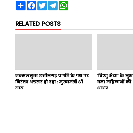
Share
Facebook
Twitter
Telegram
WhatsApp
RELATED POSTS
नक्सलमुक्त छत्तीसगढ़ प्रगति के पथ पर
‘विष्णु भैया’ के स
निरंतर अग्रसर हो रहा : मुख्यमंत्री श्री
बना महिलाओं की 
साय
आधार
News Admin
August 08, 2026
News Admin
Au
Previous
इंटरमीडिएट की परीक्षाओं का टाइम टेबल किया जारी