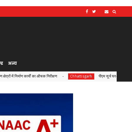
्ड
अन्य
कार्यों का औचक निरीक्षण
पीएम सूर्य घर-मुफ्त बिजली योजना से सरगुजा में
Chhattisgarh