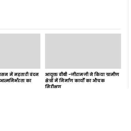
ुशासन में महतारी वंदन
आयुक्त वीबी -जीरामजी ने किया ग्रामीण
आत्मनिर्भरता का
क्षेत्रों में निर्माण कार्यों का औचक
निरीक्षण
gust 08, 2026
News Admin
August 08, 2026
Next
ट्रैक्टर ट्राली चालक की लापरवाही के कारण दंपती की हुई मौत